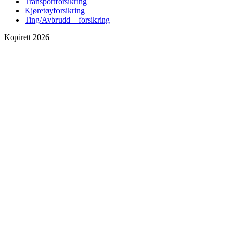
Transportforsikring
Kjøretøyforsikring
Ting/Avbrudd – forsikring
Kopirett 2026