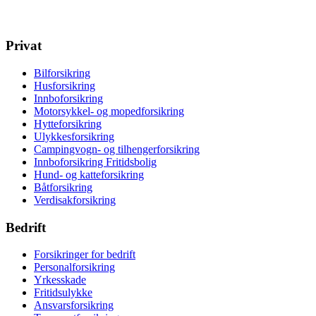
Privat
Bilforsikring
Husforsikring
Innboforsikring
Motorsykkel- og mopedforsikring
Hytteforsikring
Ulykkesforsikring
Campingvogn- og tilhengerforsikring
Innboforsikring Fritidsbolig
Hund- og katteforsikring
Båtforsikring
Verdisakforsikring
Bedrift
Forsikringer for bedrift
Personalforsikring
Yrkesskade
Fritidsulykke
Ansvarsforsikring